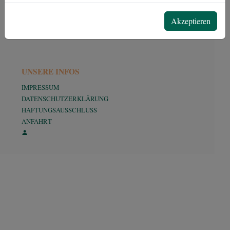
Martin Scheibe
Neue Harth 5
Akzeptieren
04416 Markkleeberg
UNSERE INFOS
IMPRESSUM
DATENSCHUTZERKLÄRUNG
HAFTUNGSAUSSCHLUSS
ANFAHRT