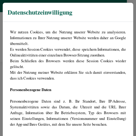
034299/77559
martinscheibe(AT)holzbaushop.com
Datenschutzeinwilligung
Carportkalkulator
Vordachkulator
Wir nutzen Cookies, um die Nutzung unserer Website zu analysieren.
Informationen zu Ihrer Nutzung unserer Website werden daher an Google
übermittelt.
Es werden Session-Cookies verwendet, diese speichern Informationen, die
Onlineaktivitäten einer einzelnen Browser-Sitzung zuordnen.
Zimmerei Henri Mai GmbH
Beim Schließen des Browsers werden diese Session Cookies wieder
Zimmerei Mai GmbH
gelöscht.
Mit der Nutzung meiner Website erklären Sie sich damit einverstanden,
www.holzbaushop.com
dass ich Cookies verwenden.
martinscheibe(AT)holzbaushop.com
034299/77559
Personenbezogene Daten
Personenbezogene Daten sind z. B. Ihr Standort, Ihre IP-Adresse,
Systemaktivitäten sowie das Datum, die Uhrzeit und die URL Ihrer
Anfrage, Information über Ihr Betriebssystem, Typ des Browsers mit
seinen Einstellungen, Informationen (Versionsnummer und Einstellung)
der App und Ihres Gerätes, mit dem Sie unsere Seite besuchen.
Geschäftsführer: